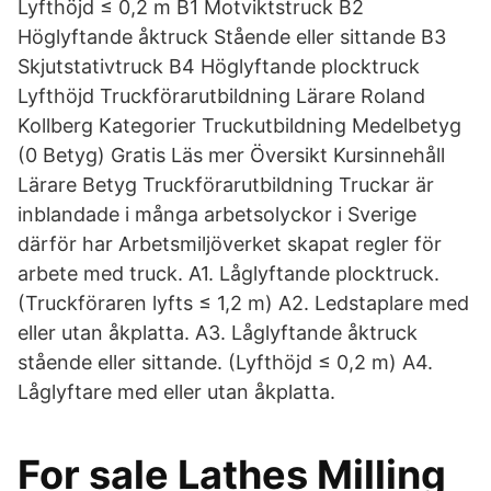
Lyfthöjd ≤ 0,2 m B1 Motviktstruck B2
Höglyftande åktruck Stående eller sittande B3
Skjutstativtruck B4 Höglyftande plocktruck
Lyfthöjd Truckförarutbildning Lärare Roland
Kollberg Kategorier Truckutbildning Medelbetyg
(0 Betyg) Gratis Läs mer Översikt Kursinnehåll
Lärare Betyg Truckförarutbildning Truckar är
inblandade i många arbetsolyckor i Sverige
därför har Arbetsmiljöverket skapat regler för
arbete med truck. A1. Låglyftande plocktruck.
(Truckföraren lyfts ≤ 1,2 m) A2. Ledstaplare med
eller utan åkplatta. A3. Låglyftande åktruck
stående eller sittande. (Lyfthöjd ≤ 0,2 m) A4.
Låglyftare med eller utan åkplatta.
For sale Lathes Milling