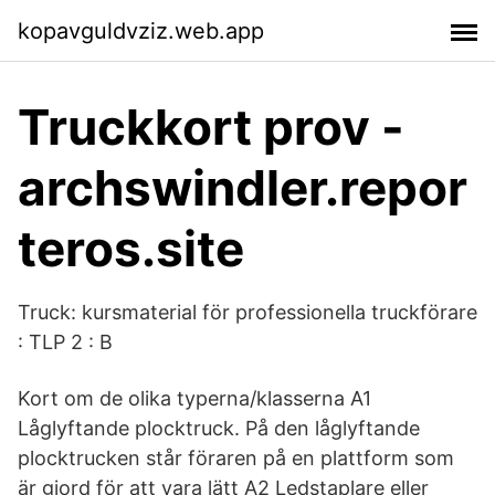
kopavguldvziz.web.app
Truckkort prov -
archswindler.repor
teros.site
Truck: kursmaterial för professionella truckförare
: TLP 2 : B
Kort om de olika typerna/klasserna A1
Låglyftande plocktruck. På den låglyftande
plocktrucken står föraren på en plattform som
är gjord för att vara lätt A2 Ledstaplare eller