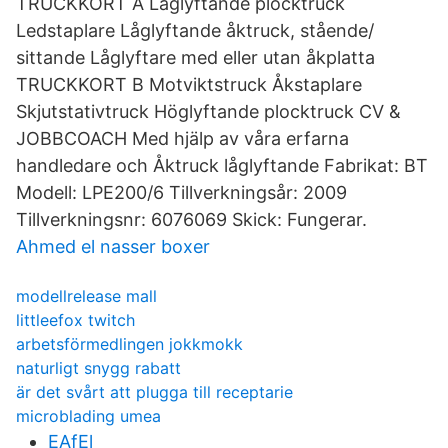
TRUCKKORT A Låglyftande plocktruck
Ledstaplare Låglyftande åktruck, stående/
sittande Låglyftare med eller utan åkplatta
TRUCKKORT B Motviktstruck Åkstaplare
Skjutstativtruck Höglyftande plocktruck CV &
JOBBCOACH Med hjälp av våra erfarna
handledare och Åktruck låglyftande Fabrikat: BT
Modell: LPE200/6 Tillverkningsår: 2009
Tillverkningsnr: 6076069 Skick: Fungerar.
Ahmed el nasser boxer
modellrelease mall
littleefox twitch
arbetsförmedlingen jokkmokk
naturligt snygg rabatt
är det svårt att plugga till receptarie
microblading umea
EAfEl