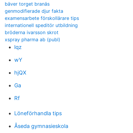
bäver torget branäs
genmodifierade djur fakta
examensarbete förskollärare tips
internationell speditör utbildning
bröderna ivarsson skrot
xspray pharma ab (publ)
lqz
wY
hjQX
Ga
Rf
Löneförhandla tips
Åseda gymnasieskola