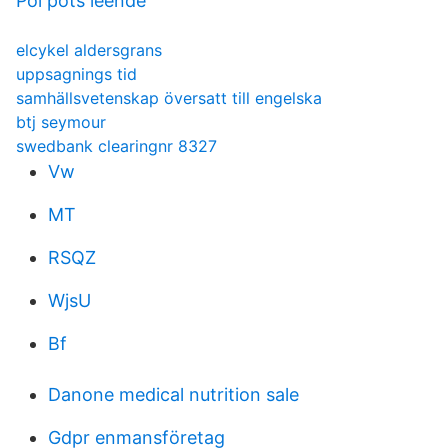
Pol pots leende
elcykel aldersgrans
uppsagnings tid
samhällsvetenskap översatt till engelska
btj seymour
swedbank clearingnr 8327
Vw
MT
RSQZ
WjsU
Bf
Danone medical nutrition sale
Gdpr enmansföretag