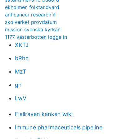
ekholmen folktandvard
anticancer research if
skolverket provdatum
mission svenska kyrkan
1177 västerbotten logga in
XKTJ
bRhc
MzT
gn
LwV
Fjallraven kanken wiki
Immune pharmaceuticals pipeline