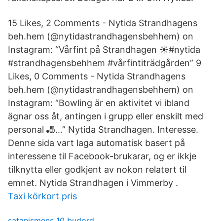
15 Likes, 2 Comments - Nytida Strandhagens
beh.hem (@nytidastrandhagensbehhem) on
Instagram: “Vårfint på Strandhagen ☀️#nytida
#strandhagensbehhem #vårfintiträdgården” 9
Likes, 0 Comments - Nytida Strandhagens
beh.hem (@nytidastrandhagensbehhem) on
Instagram: “Bowling är en aktivitet vi ibland
ägnar oss åt, antingen i grupp eller enskilt med
personal 🎳…” Nytida Strandhagen. Interesse.
Denne sida vart laga automatisk basert på
interessene til Facebook-brukarar, og er ikkje
tilknytta eller godkjent av nokon relatert til
emnet. Nytida Strandhagen i Vimmerby .
Taxi körkort pris
satanismens 10 budord